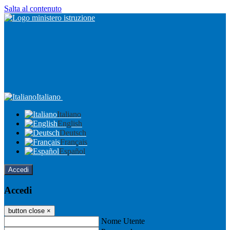
Salta al contenuto
Italiano
Italiano
English
Deutsch
Français
Español
Accedi
Accedi
button close
×
Nome Utente