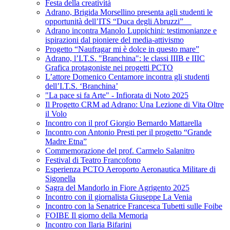
Festa della creatività
Adrano, Brigida Morsellino presenta agli studenti le
opportunità dell’ITS “Duca degli Abruzzi”
Adrano incontra Manolo Luppichini: testimonianze e
ispirazioni dal pioniere del media-attivismo
Progetto “Naufragar mi è dolce in questo mare”
Adrano, l’I.T.S. "Branchina": le classi IIIB e IIIC
Grafica protagoniste nei progetti PCTO
L’attore Domenico Centamore incontra gli studenti
dell’I.T.S. ‘Branchina’
"La pace si fa Arte" - Infiorata di Noto 2025
Il Progetto CRM ad Adrano: Una Lezione di Vita Oltre
il Volo
Incontro con il prof Giorgio Bernardo Mattarella
Incontro con Antonio Presti per il progetto “Grande
Madre Etna”
Commemorazione del prof. Carmelo Salanitro
Festival di Teatro Francofono
Esperienza PCTO Aeroporto Aeronautica Militare di
Sigonella
Sagra del Mandorlo in Fiore Agrigento 2025
Incontro con il giornalista Giuseppe La Venia
Incontro con la Senatrice Francesca Tubetti sulle Foibe
FOIBE Il giorno della Memoria
Incontro con Ilaria Bifarini