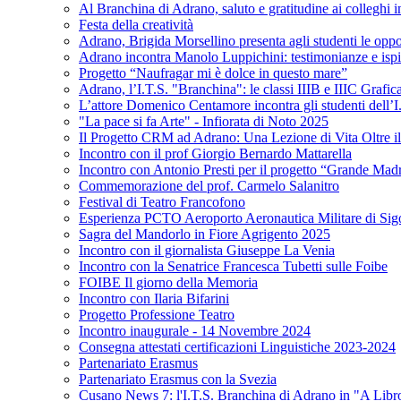
Al Branchina di Adrano, saluto e gratitudine ai colleghi 
Festa della creatività
Adrano, Brigida Morsellino presenta agli studenti le op
Adrano incontra Manolo Luppichini: testimonianze e ispir
Progetto “Naufragar mi è dolce in questo mare”
Adrano, l’I.T.S. "Branchina": le classi IIIB e IIIC Grafi
L’attore Domenico Centamore incontra gli studenti dell’I
"La pace si fa Arte" - Infiorata di Noto 2025
Il Progetto CRM ad Adrano: Una Lezione di Vita Oltre i
Incontro con il prof Giorgio Bernardo Mattarella
Incontro con Antonio Presti per il progetto “Grande Mad
Commemorazione del prof. Carmelo Salanitro
Festival di Teatro Francofono
Esperienza PCTO Aeroporto Aeronautica Militare di Sig
Sagra del Mandorlo in Fiore Agrigento 2025
Incontro con il giornalista Giuseppe La Venia
Incontro con la Senatrice Francesca Tubetti sulle Foibe
FOIBE Il giorno della Memoria
Incontro con Ilaria Bifarini
Progetto Professione Teatro
Incontro inaugurale - 14 Novembre 2024
Consegna attestati certificazioni Linguistiche 2023-2024
Partenariato Erasmus
Partenariato Erasmus con la Svezia
Cusano News 7: l'I.T.S. Branchina di Adrano in "A Libr