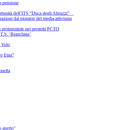
in pensione
portunità dell’ITS “Duca degli Abruzzi”
azioni dal pioniere del media-attivismo
ca protagoniste nei progetti PCTO
.T.S. ‘Branchina’
l Volo
re Etna”
onella
o aperto"