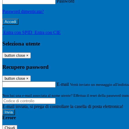
Password
Password dimenticata?
-
Entra con SPID
Entra con CIE
Seleziona utente
button close
×
Recupero password
button close
×
E-mail
Verrà inviato un messaggio all'indirizz
Non hai una e-mail associata al nome utente? Effettua il reset della password tram
E-mail inviata, si prega di controllare la casella di posta elettronica!
Errore
Chiudi