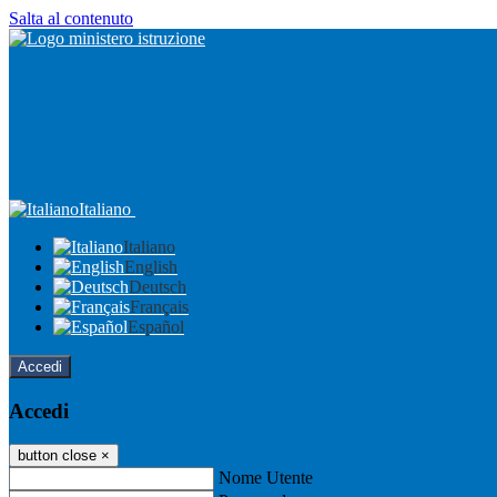
Salta al contenuto
Italiano
Italiano
English
Deutsch
Français
Español
Accedi
Accedi
button close
×
Nome Utente