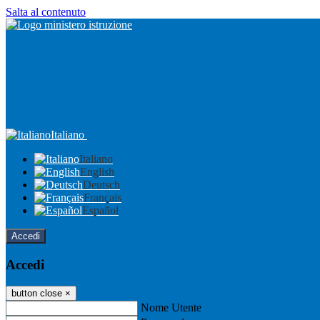
Salta al contenuto
Italiano
Italiano
English
Deutsch
Français
Español
Accedi
Accedi
button close
×
Nome Utente