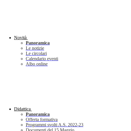
Novità
Panoramica
Le notizie
Le circolari
Calendario eventi
Albo online
Didattica
Panoramica
Offerta formativa
Programmi svolti A.S. 2022-23
Documenti del 15 Maggio