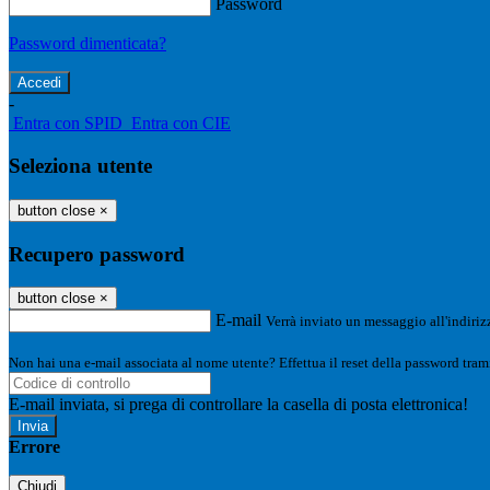
Password
Password dimenticata?
-
Entra con SPID
Entra con CIE
Seleziona utente
button close
×
Recupero password
button close
×
E-mail
Verrà inviato un messaggio all'indirizz
Non hai una e-mail associata al nome utente? Effettua il reset della password tram
E-mail inviata, si prega di controllare la casella di posta elettronica!
Errore
Chiudi