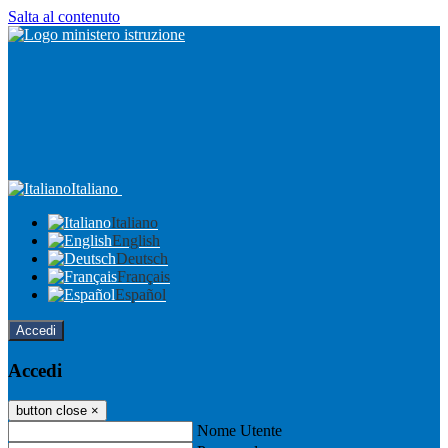
Salta al contenuto
Italiano
Italiano
English
Deutsch
Français
Español
Accedi
Accedi
button close
×
Nome Utente