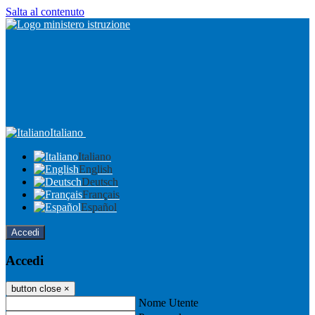
Salta al contenuto
Italiano
Italiano
English
Deutsch
Français
Español
Accedi
Accedi
button close
×
Nome Utente