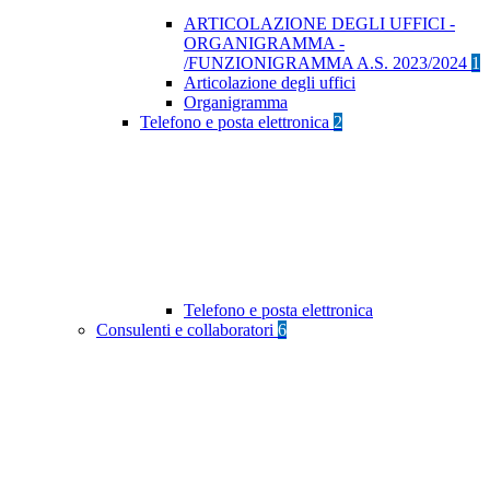
ARTICOLAZIONE DEGLI UFFICI -
ORGANIGRAMMA -
/FUNZIONIGRAMMA A.S. 2023/2024
1
Articolazione degli uffici
Organigramma
Telefono e posta elettronica
2
Telefono e posta elettronica
Consulenti e collaboratori
6