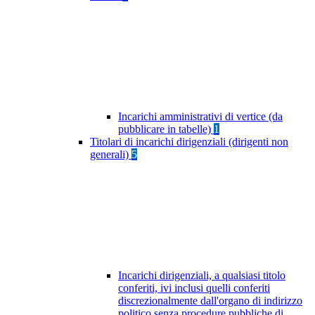
Incarichi amministrativi di vertice (da
pubblicare in tabelle)
1
Titolari di incarichi dirigenziali (dirigenti non
generali)
5
Incarichi dirigenziali, a qualsiasi titolo
conferiti, ivi inclusi quelli conferiti
discrezionalmente dall'organo di indirizzo
politico senza procedure pubbliche di