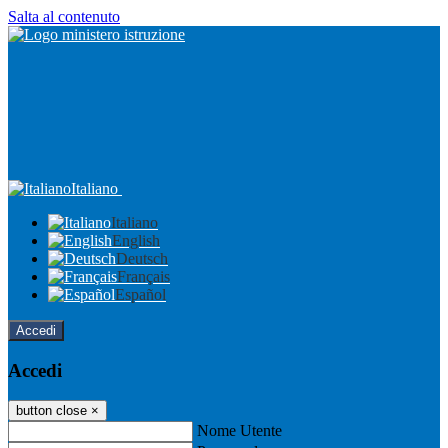
Salta al contenuto
Italiano
Italiano
English
Deutsch
Français
Español
Accedi
Accedi
button close
×
Nome Utente