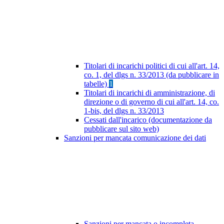
Titolari di incarichi politici di cui all'art. 14,
co. 1, del dlgs n. 33/2013 (da pubblicare in
tabelle)
1
Titolari di incarichi di amministrazione, di
direzione o di governo di cui all'art. 14, co.
1-bis, del dlgs n. 33/2013
Cessati dall'incarico (documentazione da
pubblicare sul sito web)
Sanzioni per mancata comunicazione dei dati
Sanzioni per mancata o incompleta