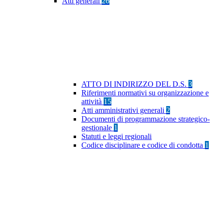
Atti generali
26
ATTO DI INDIRIZZO DEL D.S.
3
Riferimenti normativi su organizzazione e
attività
15
Atti amministrativi generali
2
Documenti di programmazione strategico-
gestionale
1
Statuti e leggi regionali
Codice disciplinare e codice di condotta
1