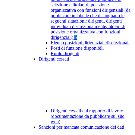
selezione e titolari di posizione
organizzativa con funzioni dirigenziali (da
pubblicare in tabelle che distinguano le
seguenti situazioni: dirigenti, dirigenti
individuati discrezionalmente, titolari di
posizione organizzativa con funzioni
dirigenziali)
5
Elenco posizioni dirigenziali discrezionali
Posti di funzione disponibili
Ruolo dirigenti
Dirigenti cessati
Dirigenti cessati dal rapporto di lavoro
(documentazione da pubblicare sul sito
web)
Sanzioni per mancata comunicazione dei dati