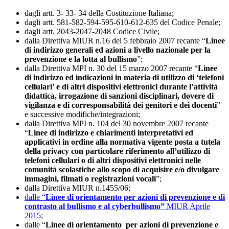
dagli artt. 3- 33- 34 della Costituzione Italiana;
dagli artt. 581-582-594-595-610-612-635 del Codice Penale;
dagli artt. 2043-2047-2048 Codice Civile;
dalla Direttiva MIUR n.16 del 5 febbraio 2007 recante “
Linee
di indirizzo generali ed azioni a livello nazionale per la
prevenzione e la lotta al bullismo
”;
dalla Direttiva MPI n. 30 del 15 marzo 2007 recante “
Linee
di indirizzo ed indicazioni in materia di utilizzo di ‘telefoni
cellulari’ e di altri dispositivi elettronici durante l’attività
didattica, irrogazione di sanzioni disciplinari, dovere di
vigilanza e di corresponsabilità dei genitori e dei docenti
”
e successive modifiche/integrazioni;
dalla Direttiva MPI n. 104 del 30 novembre 2007 recante
“
Linee di indirizzo e chiarimenti interpretativi ed
applicativi in ordine alla normativa vigente posta a tutela
della privacy con particolare riferimento all’utilizzo di
telefoni cellulari o di altri dispositivi elettronici nelle
comunità scolastiche allo scopo di acquisire e/o divulgare
immagini, filmati o registrazioni vocali
”;
dalla Direttiva MIUR n.1455/06;
dalle “
Linee di orientamento per azioni di prevenzione e di
contrasto al bullismo e al cyberbullismo”
MIUR Aprile
2015
;
dalle “
Linee di orientamento per azioni di prevenzione e