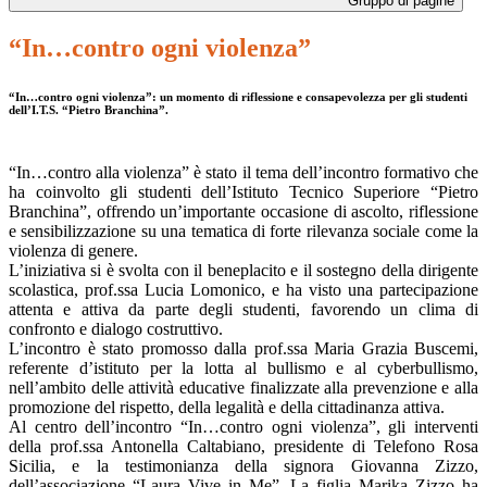
Gruppo di pagine
“In…contro ogni violenza”
“In…contro ogni violenza”
: un momento di riflessione e consapevolezza per gli studenti
dell’I.T.S. “Pietro Branchina”.
“In…contro alla violenza” è stato il tema dell’incontro formativo che
ha coinvolto gli studenti dell’Istituto Tecnico Superiore “Pietro
Branchina”, offrendo un’importante occasione di ascolto, riflessione
e sensibilizzazione su una tematica di forte rilevanza sociale come la
violenza di genere.
L’iniziativa si è svolta con il beneplacito e il sostegno della dirigente
scolastica, prof.ssa Lucia Lomonico, e ha visto una partecipazione
attenta e attiva da parte degli studenti, favorendo un clima di
confronto e dialogo costruttivo.
L’incontro è stato promosso dalla prof.ssa Maria Grazia Buscemi,
referente d’istituto per la lotta al bullismo e al cyberbullismo,
nell’ambito delle attività educative finalizzate alla prevenzione e alla
promozione del rispetto, della legalità e della cittadinanza attiva.
Al centro dell’incontro “In…contro ogni violenza”, gli interventi
della prof.ssa Antonella Caltabiano, presidente di Telefono Rosa
Sicilia, e la testimonianza della signora Giovanna Zizzo,
dell’associazione “Laura Vive in Me”. La figlia Marika Zizzo ha