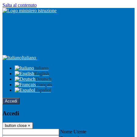
Salta al contenuto
Italiano
Italiano
English
Deutsch
Français
Español
Accedi
Accedi
button close
×
Nome Utente