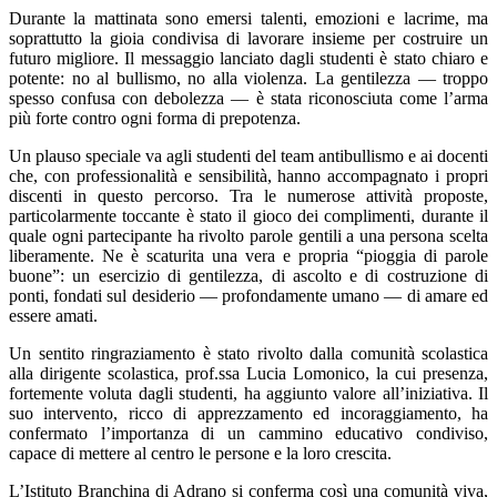
Durante la mattinata sono emersi talenti, emozioni e lacrime, ma
soprattutto la gioia condivisa di lavorare insieme per costruire un
futuro migliore. Il messaggio lanciato dagli studenti è stato chiaro e
potente: no al bullismo, no alla violenza. La gentilezza — troppo
spesso confusa con debolezza — è stata riconosciuta come l’arma
più forte contro ogni forma di prepotenza.
Un plauso speciale va agli studenti del team antibullismo e ai docenti
che, con professionalità e sensibilità, hanno accompagnato i propri
discenti in questo percorso. Tra le numerose attività proposte,
particolarmente toccante è stato il gioco dei complimenti, durante il
quale ogni partecipante ha rivolto parole gentili a una persona scelta
liberamente. Ne è scaturita una vera e propria “pioggia di parole
buone”: un esercizio di gentilezza, di ascolto e di costruzione di
ponti, fondati sul desiderio — profondamente umano — di amare ed
essere amati.
Un sentito ringraziamento è stato rivolto dalla comunità scolastica
alla dirigente scolastica, prof.ssa Lucia Lomonico, la cui presenza,
fortemente voluta dagli studenti, ha aggiunto valore all’iniziativa. Il
suo intervento, ricco di apprezzamento ed incoraggiamento, ha
confermato l’importanza di un cammino educativo condiviso,
capace di mettere al centro le persone e la loro crescita.
L’Istituto Branchina di Adrano si conferma così una comunità viva,