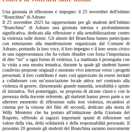
Una giornata di riflessione e impegno: il 25 novembre dell'istituto
“Branchina” di Adrano
Il 25 novembre 2025 ha rappresentato per gli studenti dell’Istituto
“Branchina” di Adrano una giornata intensa e profondamente
significativa, dedicata alla riflessione e alla sensibilizzazione contro
la violenza sulle donne. Gli alunni del Branchina hanno partecipato
con entusiasmo alla manifestazione organizzata dal Comune di
Adrano, portando la loro voce, il loro impegno e il loro senso civico
in una rappresentanza che ha voluto ribadire con forza l’importanza
di dire “no” a ogni forma di violenza. La mattinata è proseguita con
la visita a una mostra tematica, durante la quale gli studenti hanno
condiviso proposte originali e mostrato vivo interesse verso i progetti
presentati; il loro contributo è stato così apprezzato da essere invitati
a collaborare con un’associazione locale attiva nel contrasto alla
violenza di genere, dimostrando grande maturità, sensibilità e spirito
di iniziativa. Nel pomeriggio, su proposta di alcune classi e con la
presenza della docente referente, gli studenti hanno preso parte a un
ulteriore momento di riflessione sulla non violenza, recandosi al
cinema per la visione del film 40 secondi, dedicato alla storia di
Willy Monteiro che ha portato all’istituzione della Giornata del
Rispetto, offrendo ai ragazzi importanti spunti di riflessione sul
valore della vita, della solidarietà e della responsabilità personale. Il
prossimo 20 gennaio gli studenti del Branchina saranno nuovamente