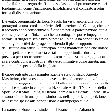
anche il forte impegno dell’istituto scolastico nel promuovere valori
fondamentali come l’inclusione, la solidarietà e il contrasto a ogni
forma di discriminazione.
L’evento, organizzato da Luca Napoli, ha visto ancora una volta
protagonista una scuola periferica della provincia di Catania, che per
il secondo anno consecutivo si è distinta per la partecipazione attiva
e consapevole a un’iniziativa che ha coniugato sport e impegno
sociale. Il dirigente scolastico Vincenzo Spinella ha condiviso sin da
subito gli obiettivi del progetto, offrendo il pieno supporto
dell’istituto alla causa: «Partecipare a una manifestazione che unisce
sport, spettacolo e solidarietà è stata un’opportunità educativa
preziosa per i nostri studenti – ha dichiarato –. Siamo orgogliosi di
avere contribuito a costruire, attraverso iniziative come questa, una
cultura del rispetto e della legalità».
Il cuore pulsante della manifestazione è stato lo stadio Angelo
Massimino, che ha ospitato un evento ricco di emozioni e volti noti,
con un messaggio chiaro: dire no al bullismo attraverso la forza dello
sport. Le squadre in campo – la Nazionale Artisti TV e Stelle dello
Sport, le All Stars Sicilia, il Dream Team e la Nazionale Giornalisti –
si sono sfidate in una partita simbolica, nella quale la competizione
ha lasciato spazio alla condivisione e all’impegno civile.
La partecipazione degli studenti del Branchina di Adrano ha