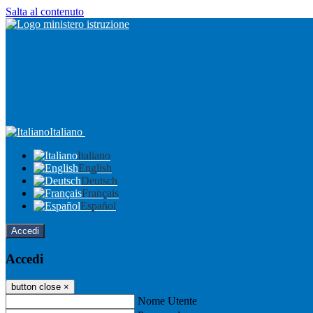
Salta al contenuto
Italiano
Italiano
English
Deutsch
Français
Español
Accedi
Accedi
button close
×
Nome Utente