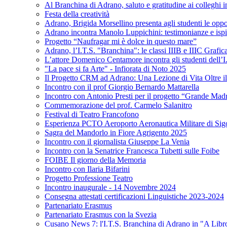
Al Branchina di Adrano, saluto e gratitudine ai colleghi 
Festa della creatività
Adrano, Brigida Morsellino presenta agli studenti le op
Adrano incontra Manolo Luppichini: testimonianze e ispir
Progetto “Naufragar mi è dolce in questo mare”
Adrano, l’I.T.S. "Branchina": le classi IIIB e IIIC Grafi
L’attore Domenico Centamore incontra gli studenti dell’I
"La pace si fa Arte" - Infiorata di Noto 2025
Il Progetto CRM ad Adrano: Una Lezione di Vita Oltre i
Incontro con il prof Giorgio Bernardo Mattarella
Incontro con Antonio Presti per il progetto “Grande Mad
Commemorazione del prof. Carmelo Salanitro
Festival di Teatro Francofono
Esperienza PCTO Aeroporto Aeronautica Militare di Sig
Sagra del Mandorlo in Fiore Agrigento 2025
Incontro con il giornalista Giuseppe La Venia
Incontro con la Senatrice Francesca Tubetti sulle Foibe
FOIBE Il giorno della Memoria
Incontro con Ilaria Bifarini
Progetto Professione Teatro
Incontro inaugurale - 14 Novembre 2024
Consegna attestati certificazioni Linguistiche 2023-2024
Partenariato Erasmus
Partenariato Erasmus con la Svezia
Cusano News 7: l'I.T.S. Branchina di Adrano in "A Libr