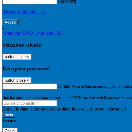
Password
Password dimenticata?
-
Entra con SPID
Entra con CIE
Seleziona utente
button close
×
Recupero password
button close
×
E-mail
Verrà inviato un messaggio all'indirizz
Non hai una e-mail associata al nome utente? Effettua il reset della password tram
E-mail inviata, si prega di controllare la casella di posta elettronica!
Errore
Chiudi