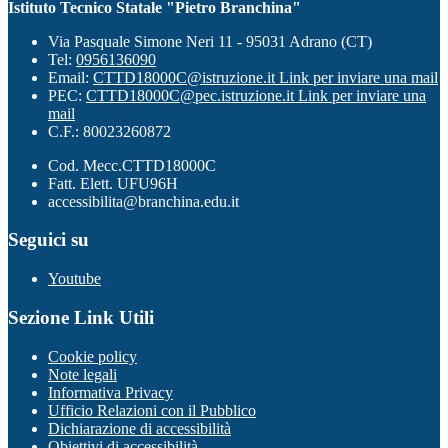
Istituto Tecnico Statale "Pietro Branchina"
Via Pasquale Simone Neri 11 - 95031 Adrano (CT)
Tel:
0956136090
Email:
CTTD18000C@istruzione.it
Link per inviare una mail
PEC:
CTTD18000C@pec.istruzione.it
Link per inviare una
mail
C.F.: 80023260872
Cod. Mecc.CTTD18000C
Fatt. Elett. UFU96H
accessibilita@branchina.edu.it
Seguici su
Youtube
Sezione Link Utili
Cookie policy
Note legali
Informativa Privacy
Ufficio Relazioni con il Pubblico
Dichiarazione di accessibilità
Obiettivi di accessibilità