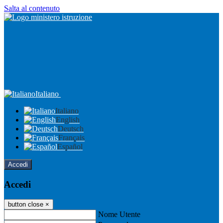
Salta al contenuto
Italiano
Italiano
English
Deutsch
Français
Español
Accedi
Accedi
button close
×
Nome Utente