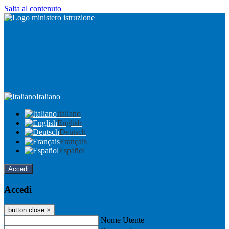
Salta al contenuto
Italiano
Italiano
English
Deutsch
Français
Español
Accedi
Accedi
button close
×
Nome Utente