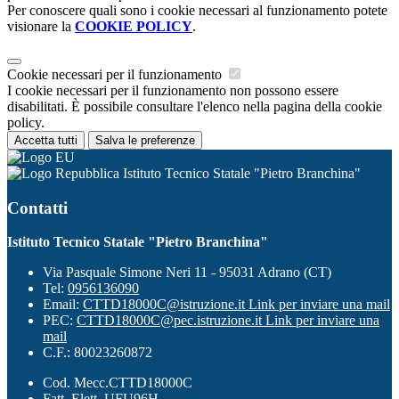
Per conoscere quali sono i cookie necessari al funzionamento potete
visionare la
COOKIE POLICY
.
Cookie necessari per il funzionamento
I cookie necessari per il funzionamento non possono essere
disabilitati. È possibile consultare l'elenco nella pagina della cookie
policy.
Accetta tutti
Salva le preferenze
Istituto Tecnico Statale "Pietro Branchina"
Contatti
Istituto Tecnico Statale "Pietro Branchina"
Via Pasquale Simone Neri 11 - 95031 Adrano (CT)
Tel:
0956136090
Email:
CTTD18000C@istruzione.it
Link per inviare una mail
PEC:
CTTD18000C@pec.istruzione.it
Link per inviare una
mail
C.F.: 80023260872
Cod. Mecc.CTTD18000C
Fatt. Elett. UFU96H