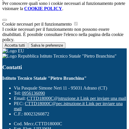
Per conoscere quali sono i cookie necessari al funzionamento potete
visionare la
COOKIE POLICY
.
Cookie necessari per il funzionamento
I cookie necessari per il funzionamento non possono essere
disabilitati. È possibile consultare l'elenco nella pagina della cookie
policy.
Accetta tutti
Salva le preferenze
Istituto Tecnico Statale "Pietro Branchina"
Contatti
Istituto Tecnico Statale "Pietro Branchina"
Via Pasquale Simone Neri 11 - 95031 Adrano (CT)
Tel:
0956136090
Email:
CTTD18000C@istruzione.it
Link per inviare una mail
PEC:
CTTD18000C@pec.istruzione.it
Link per inviare una
mail
C.F.: 80023260872
Cod. Mecc.CTTD18000C
Fatt. Elett. UFU96H