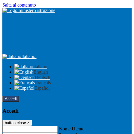
Salta al contenuto
Italiano
Italiano
English
Deutsch
Français
Español
Accedi
Accedi
button close
×
Nome Utente