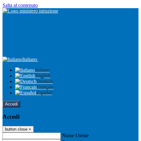
Salta al contenuto
Italiano
Italiano
English
Deutsch
Français
Español
Accedi
Accedi
button close
×
Nome Utente