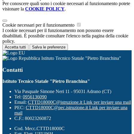
Per conoscere quali sono i cookie necessari al funzionamento potete
visionare la
COOKIE POLICY
.
Cookie necessari per il funzionamento
I cookie necessari per il funzionamento non possono essere
disabilitati. È possibile consultare l'elenco nella pagina della cookie
policy.
Accetta tutti
Salva le preferenze
Istituto Tecnico Statale "Pietro Branchina"
Contatti
Istituto Tecnico Statale "Pietro Branchina"
Via Pasquale Simone Neri 11 - 95031 Adrano (CT)
Tel:
0956136090
Email:
CTTD18000C@istruzione.it
Link per inviare una mail
PEC:
CTTD18000C@pec.istruzione.it
Link per inviare una
mail
C.F.: 80023260872
Cod. Mecc.CTTD18000C
Fatt. Elett. UFU96H