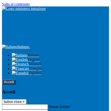
Salta al contenuto
Italiano
Italiano
English
Deutsch
Français
Español
Accedi
Accedi
button close
×
Nome Utente