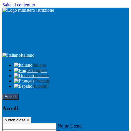
Salta al contenuto
Italiano
Italiano
English
Deutsch
Français
Español
Accedi
Accedi
button close
×
Nome Utente