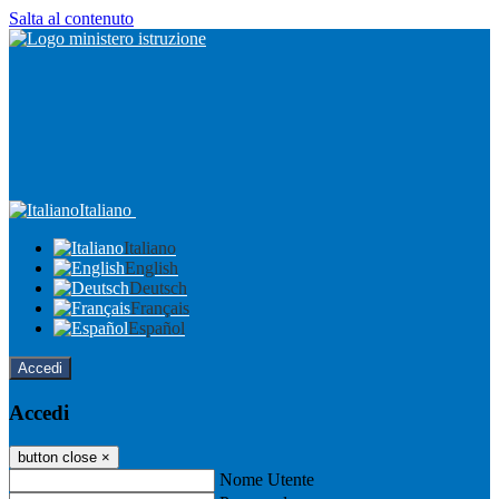
Salta al contenuto
Italiano
Italiano
English
Deutsch
Français
Español
Accedi
Accedi
button close
×
Nome Utente