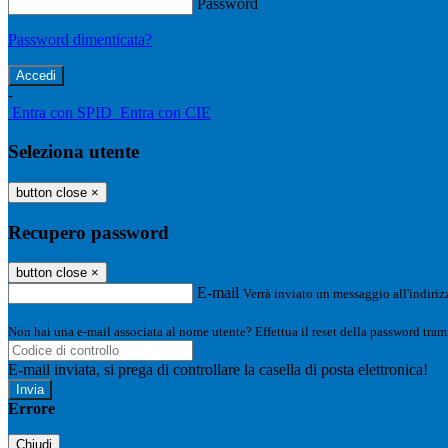
Password
Password dimenticata?
-
Entra con SPID
Entra con CIE
Seleziona utente
button close
×
Recupero password
button close
×
E-mail
Verrà inviato un messaggio all'indirizz
Non hai una e-mail associata al nome utente? Effettua il reset della password tram
E-mail inviata, si prega di controllare la casella di posta elettronica!
Errore
Chiudi