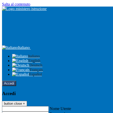
Salta al contenuto
Italiano
Italiano
English
Deutsch
Français
Español
Accedi
Accedi
button close
×
Nome Utente