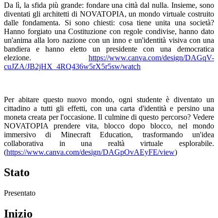
Da lì, la sfida più grande: fondare una città dal nulla. Insieme, sono
diventati gli architetti di NOVATOPIA, un mondo virtuale costruito
dalle fondamenta. Si sono chiesti: cosa tiene unita una società?
Hanno forgiato una Costituzione con regole condivise, hanno dato
un'anima alla loro nazione con un inno e un'identità visiva con una
bandiera e hanno eletto un presidente con una democratica
elezione.
https://www.canva.com/design/DAGqV-
cuJZA/JB2jHX_4RQ436w5rX5r5sw/watch
Per abitare questo nuovo mondo, ogni studente è diventato un
cittadino a tutti gli effetti, con una carta d'identità e persino una
moneta creata per l'occasione. Il culmine di questo percorso? Vedere
NOVATOPIA prendere vita, blocco dopo blocco, nel mondo
immersivo di Minecraft Education, trasformando un'idea
collaborativa in una realtà virtuale esplorabile.
(
https://www.canva.com/design/DAGpOvAEyFE/view
)
Stato
Presentato
Inizio