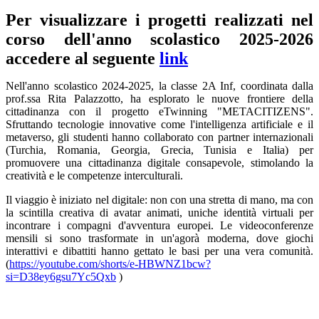
Per visualizzare i progetti realizzati nel
corso dell'anno scolastico 2025-2026
accedere al seguente
link
Nell'anno scolastico 2024-2025, la classe 2A Inf, coordinata dalla
prof.ssa Rita Palazzotto, ha esplorato le nuove frontiere della
cittadinanza con il progetto eTwinning "METACITIZENS".
Sfruttando tecnologie innovative come l'intelligenza artificiale e il
metaverso, gli studenti hanno collaborato con partner internazionali
(Turchia, Romania, Georgia, Grecia, Tunisia e Italia) per
promuovere una cittadinanza digitale consapevole, stimolando la
creatività e le competenze interculturali.
Il viaggio è iniziato nel digitale: non con una stretta di mano, ma con
la scintilla creativa di avatar animati, uniche identità virtuali per
incontrare i compagni d'avventura europei. Le videoconferenze
mensili si sono trasformate in un'agorà moderna, dove giochi
interattivi e dibattiti hanno gettato le basi per una vera comunità.
(
https://youtube.com/shorts/e-HBWNZ1bcw?
si=D38ey6gsu7Yc5Qxb
)