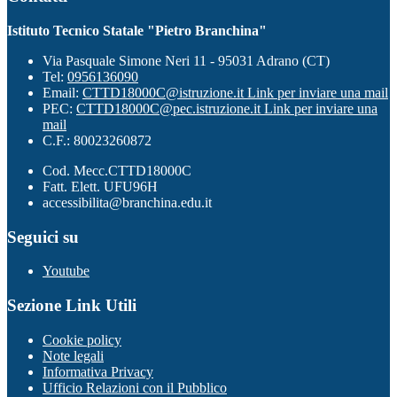
Istituto Tecnico Statale "Pietro Branchina"
Via Pasquale Simone Neri 11 - 95031 Adrano (CT)
Tel:
0956136090
Email:
CTTD18000C@istruzione.it
Link per inviare una mail
PEC:
CTTD18000C@pec.istruzione.it
Link per inviare una
mail
C.F.: 80023260872
Cod. Mecc.CTTD18000C
Fatt. Elett. UFU96H
accessibilita@branchina.edu.it
Seguici su
Youtube
Sezione Link Utili
Cookie policy
Note legali
Informativa Privacy
Ufficio Relazioni con il Pubblico