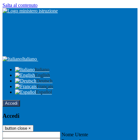
Salta al contenuto
Italiano
Italiano
English
Deutsch
Français
Español
Accedi
Accedi
button close
×
Nome Utente