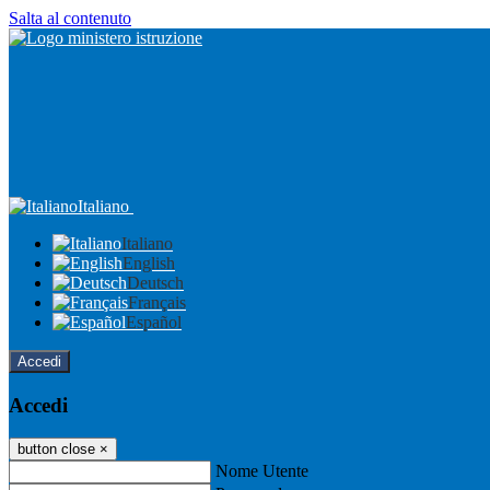
Salta al contenuto
Italiano
Italiano
English
Deutsch
Français
Español
Accedi
Accedi
button close
×
Nome Utente