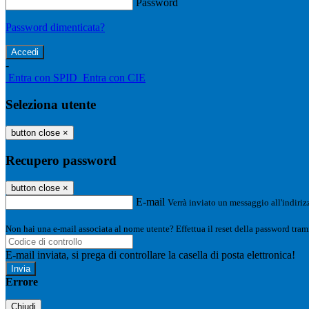
Password
Password dimenticata?
-
Entra con SPID
Entra con CIE
Seleziona utente
button close
×
Recupero password
button close
×
E-mail
Verrà inviato un messaggio all'indirizz
Non hai una e-mail associata al nome utente? Effettua il reset della password tram
E-mail inviata, si prega di controllare la casella di posta elettronica!
Errore
Chiudi