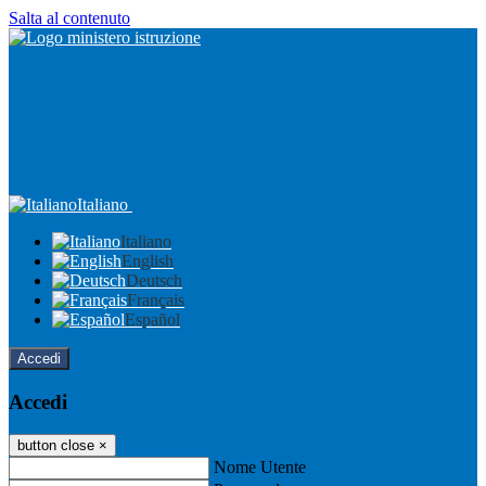
Salta al contenuto
Italiano
Italiano
English
Deutsch
Français
Español
Accedi
Accedi
button close
×
Nome Utente