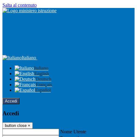
Salta al contenuto
Italiano
Italiano
English
Deutsch
Français
Español
Accedi
Accedi
button close
×
Nome Utente