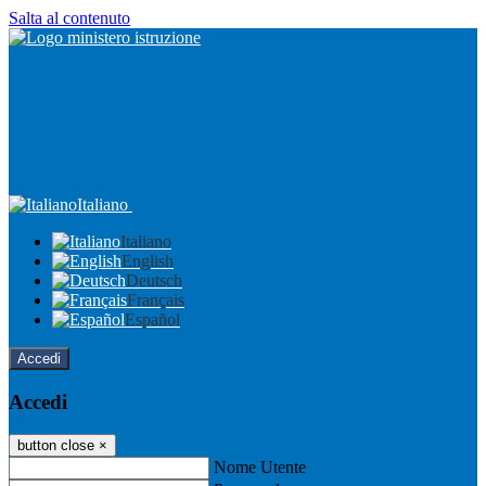
Salta al contenuto
Italiano
Italiano
English
Deutsch
Français
Español
Accedi
Accedi
button close
×
Nome Utente