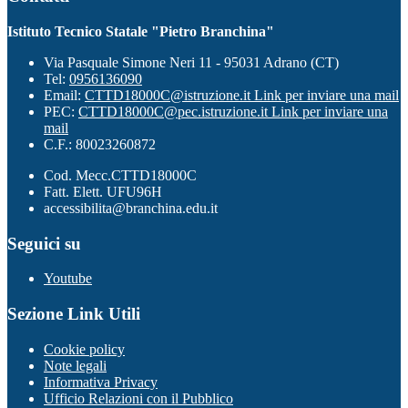
Istituto Tecnico Statale "Pietro Branchina"
Via Pasquale Simone Neri 11 - 95031 Adrano (CT)
Tel:
0956136090
Email:
CTTD18000C@istruzione.it
Link per inviare una mail
PEC:
CTTD18000C@pec.istruzione.it
Link per inviare una
mail
C.F.: 80023260872
Cod. Mecc.CTTD18000C
Fatt. Elett. UFU96H
accessibilita@branchina.edu.it
Seguici su
Youtube
Sezione Link Utili
Cookie policy
Note legali
Informativa Privacy
Ufficio Relazioni con il Pubblico