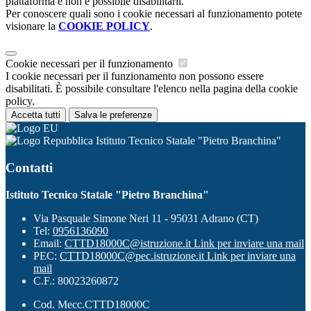
piattaforma e non è possibile disabilitarli.
Per conoscere quali sono i cookie necessari al funzionamento potete
visionare la
COOKIE POLICY
.
Cookie necessari per il funzionamento
I cookie necessari per il funzionamento non possono essere
disabilitati. È possibile consultare l'elenco nella pagina della cookie
policy.
Accetta tutti
Salva le preferenze
Istituto Tecnico Statale "Pietro Branchina"
Contatti
Istituto Tecnico Statale "Pietro Branchina"
Via Pasquale Simone Neri 11 - 95031 Adrano (CT)
Tel:
0956136090
Email:
CTTD18000C@istruzione.it
Link per inviare una mail
PEC:
CTTD18000C@pec.istruzione.it
Link per inviare una
mail
C.F.: 80023260872
Cod. Mecc.CTTD18000C