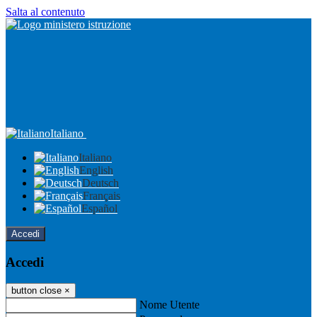
Salta al contenuto
Italiano
Italiano
English
Deutsch
Français
Español
Accedi
Accedi
button close
×
Nome Utente