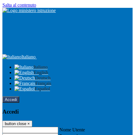
Salta al contenuto
Italiano
Italiano
English
Deutsch
Français
Español
Accedi
Accedi
button close
×
Nome Utente