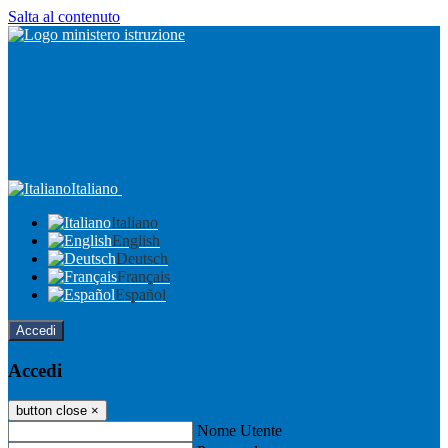
Salta al contenuto
Italiano
Italiano
English
Deutsch
Français
Español
Accedi
Accedi
button close
×
Nome Utente