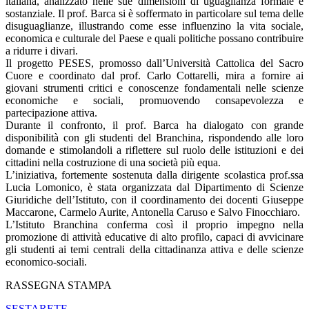
italiana, analizzato nelle sue dimensioni di uguaglianza formale e
sostanziale. Il prof. Barca si è soffermato in particolare sul tema delle
disuguaglianze, illustrando come esse influenzino la vita sociale,
economica e culturale del Paese e quali politiche possano contribuire
a ridurre i divari.
Il progetto PESES, promosso dall’Università Cattolica del Sacro
Cuore e coordinato dal prof. Carlo Cottarelli, mira a fornire ai
giovani strumenti critici e conoscenze fondamentali nelle scienze
economiche e sociali, promuovendo consapevolezza e
partecipazione attiva.
Durante il confronto, il prof. Barca ha dialogato con grande
disponibilità con gli studenti del Branchina, rispondendo alle loro
domande e stimolandoli a riflettere sul ruolo delle istituzioni e dei
cittadini nella costruzione di una società più equa.
L’iniziativa, fortemente sostenuta dalla dirigente scolastica prof.ssa
Lucia Lomonico, è stata organizzata dal Dipartimento di Scienze
Giuridiche dell’Istituto, con il coordinamento dei docenti Giuseppe
Maccarone, Carmelo Aurite, Antonella Caruso e Salvo Finocchiaro.
L’Istituto Branchina conferma così il proprio impegno nella
promozione di attività educative di alto profilo, capaci di avvicinare
gli studenti ai temi centrali della cittadinanza attiva e delle scienze
economico-sociali.
RASSEGNA STAMPA
SESTARETE