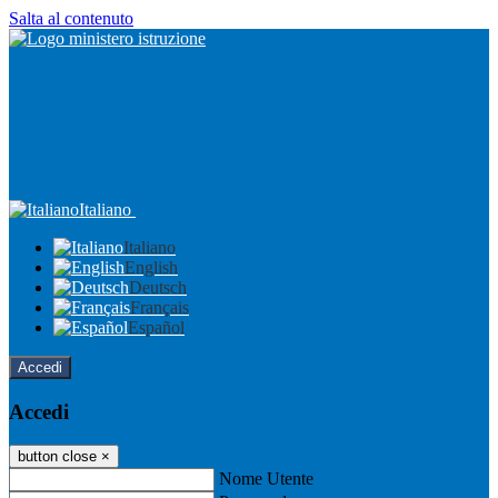
Salta al contenuto
Italiano
Italiano
English
Deutsch
Français
Español
Accedi
Accedi
button close
×
Nome Utente