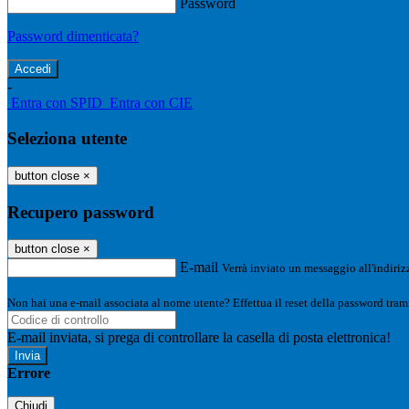
Password
Password dimenticata?
-
Entra con SPID
Entra con CIE
Seleziona utente
button close
×
Recupero password
button close
×
E-mail
Verrà inviato un messaggio all'indirizz
Non hai una e-mail associata al nome utente? Effettua il reset della password tram
E-mail inviata, si prega di controllare la casella di posta elettronica!
Errore
Chiudi