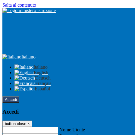
Salta al contenuto
Italiano
Italiano
English
Deutsch
Français
Español
Accedi
Accedi
button close
×
Nome Utente